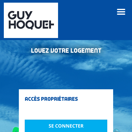
M
e
n
u
Louez votre logement
Accès propriétaires