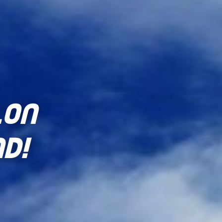
lon
d!