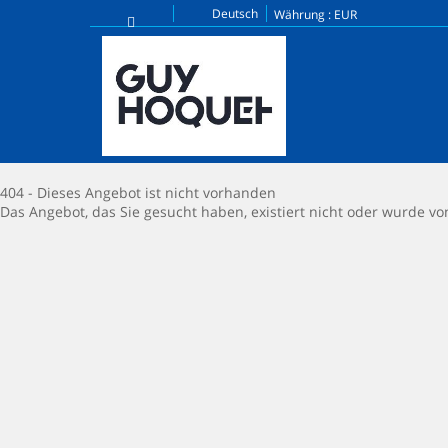
Deutsch
Währung :
EUR
404 - Dieses Angebot ist nicht vorhanden
Das Angebot, das Sie gesucht haben, existiert nicht oder wurde v