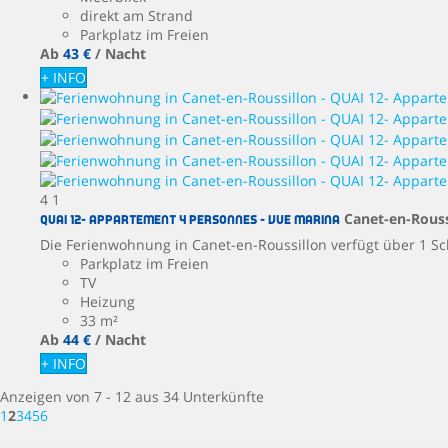
direkt am Strand
Parkplatz im Freien
Ab
43 €
/ Nacht
+ INFO
4
1
Canet-en-Rouss
QUAI 12- Appartement 4 personnes - Vue marina
Die Ferienwohnung in Canet-en-Roussillon verfügt über 1 Sc
Parkplatz im Freien
TV
Heizung
33 m²
Ab
44 €
/ Nacht
+ INFO
Anzeigen von 7 - 12 aus 34 Unterkünfte
1
2
3
4
5
6