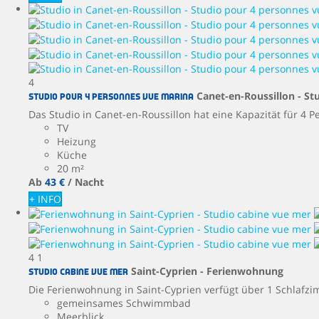
4
Canet-en-Roussillon -
St
Studio pour 4 personnes vue Marina
Das Studio in Canet-en-Roussillon hat eine Kapazität für 4 Pe
TV
Heizung
Küche
20 m²
Ab
43 €
/ Nacht
+ INFO
4
1
Saint-Cyprien -
Ferienwohnung
Studio cabine vue mer
Die Ferienwohnung in Saint-Cyprien verfügt über 1 Schlafzi
gemeinsames Schwimmbad
Meerblick