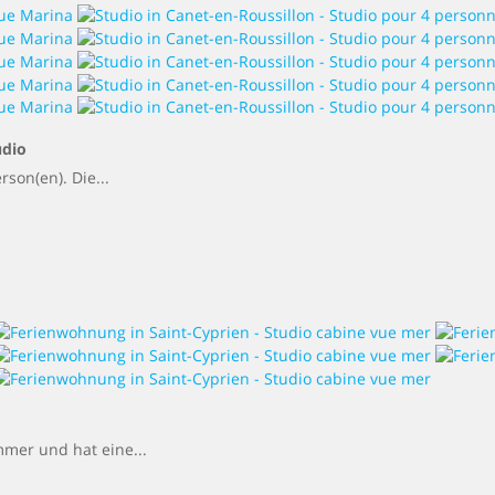
udio
rson(en). Die...
mmer und hat eine...