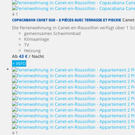
4
1
Canet
Copacabana Canet Sud – 2 pièces avec terrasse et piscine
Die Ferienwohnung in Canet-en-Roussillon verfügt über 1 Sc
gemeinsames Schwimmbad
Klimaanlage
TV
Heizung
Ab
43 €
/ Nacht
+ INFO
4
1