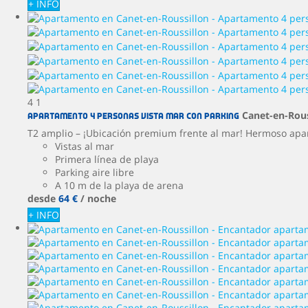
+ INFO
4
1
Canet-en-Rous
Apartamento 4 personas vista mar con parking
T2 amplio – ¡Ubicación premium frente al mar! Hermoso ap
Vistas al mar
Primera línea de playa
Parking aire libre
A 10 m de la playa de arena
desde
64 €
/ noche
+ INFO