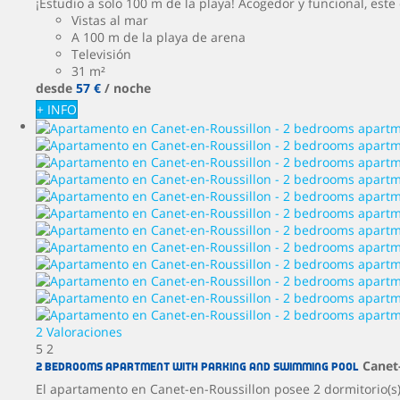
¡Estudio a solo 100 m de la playa! Acogedor y funcional, este 
Vistas al mar
A 100 m de la playa de arena
Televisión
31 m²
desde
57 €
/ noche
+ INFO
2 Valoraciones
5
2
Canet
2 bedrooms apartment with parking and swimming pool
El apartamento en Canet-en-Roussillon posee 2 dormitorio(s)