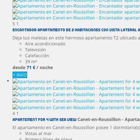
5
1
Encantador apartamento de 2 habitaciones con vista lateral 
Deja tus maletas en este hermoso apartamento T2 ubicado a d
Aire acondicionado
Televisión
Calefacción
39 m²
desde
71 €
/ noche
+ INFO
4
1
Canet-en-Roussillon -
Apart
Apartement for 4 with sea view
El apartamento en Canet-en-Roussillon posee 1 dormitorio(s)
Vistas al mar
Primera línea de playa